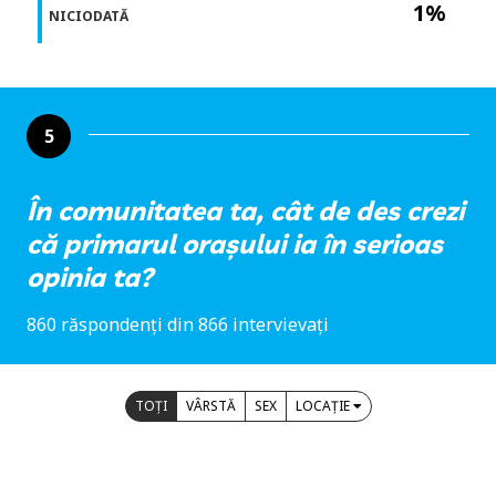
1%
NICIODATĂ
5
În comunitatea ta, cât de des crezi
că primarul orașului ia în serioas
opinia ta?
860 răspondenți din 866 intervievați
TOȚI
VÂRSTĂ
SEX
LOCAȚIE