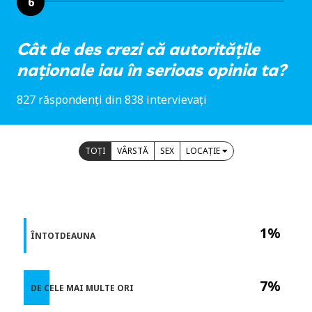
6
Cât de des crezi că autoritățile
naționale iau în serioas opinia ta?
827 răspondenți din 838 intervievați
TOȚI
VÂRSTĂ
SEX
LOCAȚIE
1%
ÎNTOTDEAUNA
7%
DE CELE MAI MULTE ORI