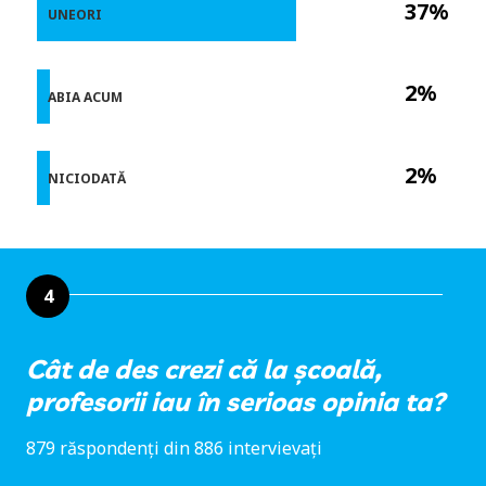
37%
UNEORI
2%
ABIA ACUM
2%
NICIODATĂ
4
Cât de des crezi că la școală,
profesorii iau în serioas opinia ta?
879 răspondenți din 886 intervievați