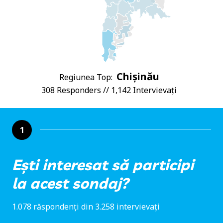
Chișinău
Regiunea Top:
308 Responders // 1,142 Intervievați
1
Ești interesat să participi
la acest sondaj?
1.078 răspondenți din 3.258 intervievați