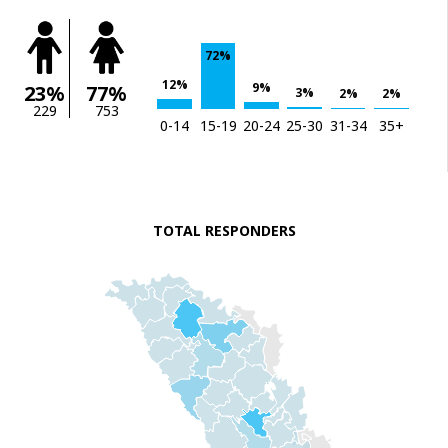
72%
12%
9%
23%
77%
3%
2%
2%
229
753
0-14
15-19
20-24
25-30
31-34
35+
TOTAL RESPONDERS