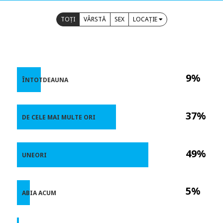
TOȚI
VÂRSTĂ
SEX
LOCAȚIE
9%
ÎNTOTDEAUNA
37%
DE CELE MAI MULTE ORI
49%
UNEORI
5%
ABIA ACUM