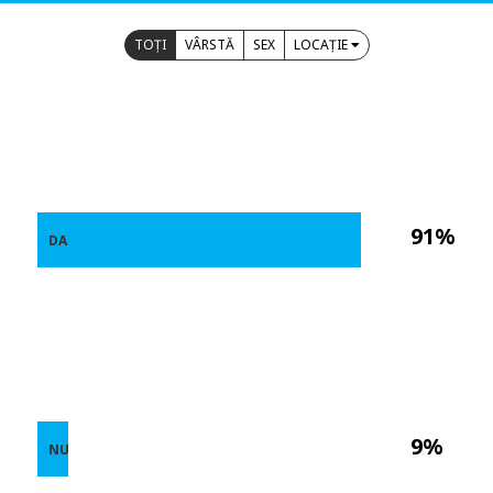
TOȚI
VÂRSTĂ
SEX
LOCAȚIE
91%
DA
9%
NU