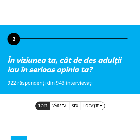
2
În viziunea ta, cât de des adulții
iau în serioas opinia ta?
922 răspondenți din 943 intervievați
TOȚI
VÂRSTĂ
SEX
LOCAȚIE