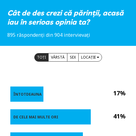
Cât de des crezi că părinții, acasă
iau în serioas opinia ta?
895 răspondenți din 904 intervievați
TOȚI
VÂRSTĂ
SEX
LOCAȚIE
17%
ÎNTOTDEAUNA
41%
DE CELE MAI MULTE ORI