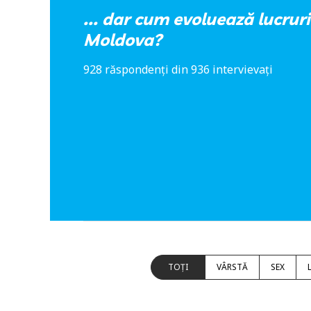
... dar cum evoluează lucruri
Moldova?
928 răspondenți din 936 intervievați
TOȚI
VÂRSTĂ
SEX