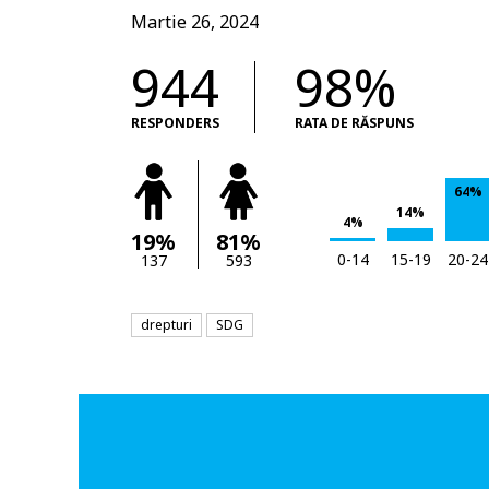
Martie 26, 2024
944
98%
RESPONDERS
RATA DE RĂSPUNS
64%
14%
4%
19%
81%
0-14
15-19
20-24
137
593
drepturi
SDG