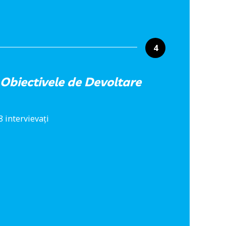
4
 Obiectivele de Devoltare
 intervievați