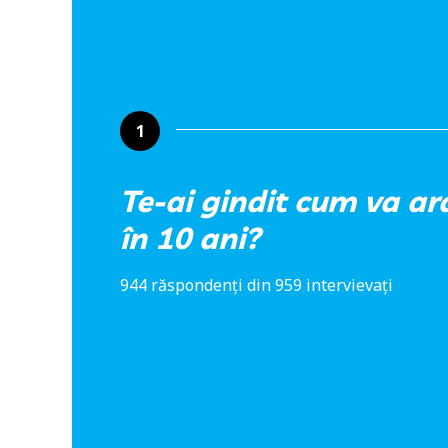
1
Te-ai gindit cum va ar
în 10 ani?
944 răspondenți din 959 intervievați