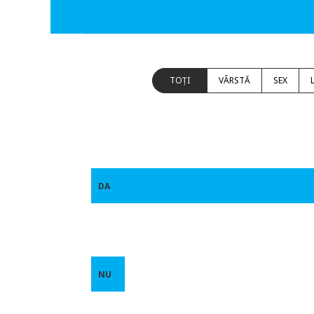
TOȚI
VÂRSTĂ
SEX
DA
NU