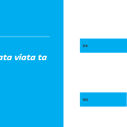
DA
ata viata ta
NU