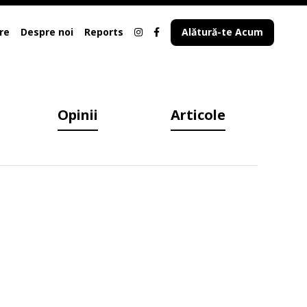
re
Despre noi
Reports
Alătură-te Acum
Opinii
Articole