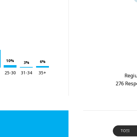
10%
6%
3%
25-30
31-34
35+
Regiu
276 Respo
TOȚI