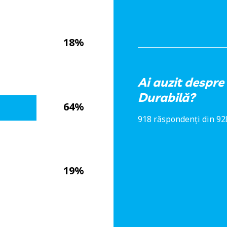
18%
Ai auzit despre
Durabilă?
64%
918 răspondenți din 928
19%