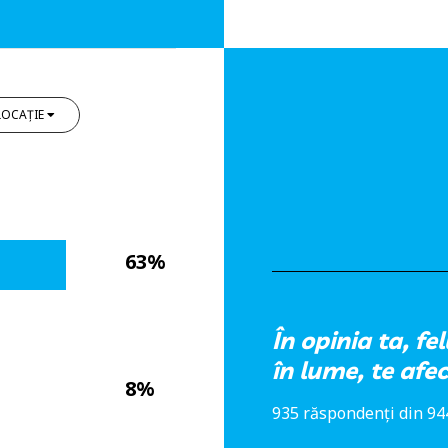
LOCAȚIE
63%
În opinia ta, fe
în lume, te afe
8%
935 răspondenți din 944