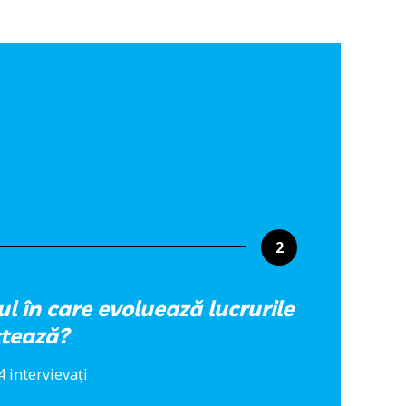
2
lul în care evoluează lucrurile
ctează?
 intervievați