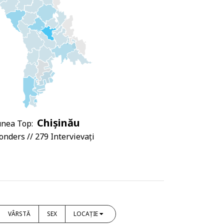
Chișinău
nea Top:
nders // 279 Intervievați
VÂRSTĂ
SEX
LOCAȚIE