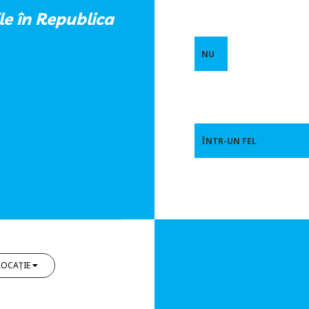
le în Republica
NU
ÎNTR-UN FEL
LOCAȚIE