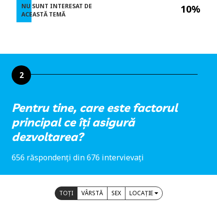
NU SUNT INTERESAT DE
10%
ACEASTĂ TEMĂ
2
Pentru tine, care este factorul
principal ce îți asigură
dezvoltarea?
656 răspondenți din 676 intervievați
TOȚI
VÂRSTĂ
SEX
LOCAȚIE