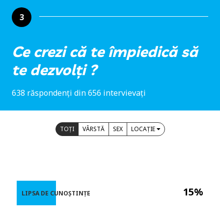
3
Ce crezi că te împiedică să
te dezvolți ?
638 răspondenți din 656 intervievați
TOȚI
VÂRSTĂ
SEX
LOCAȚIE
15%
LIPSA DE CUNOȘTINȚE