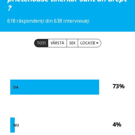
?
618 răspondenți din 638 intervievați
TOȚI
VÂRSTĂ
SEX
LOCAȚIE
73%
DA
4%
NU