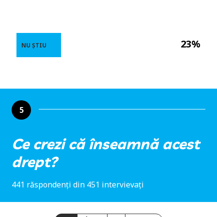
23%
NU ȘTIU
5
Ce crezi că înseamnă acest
drept?
441 răspondenți din 451 intervievați