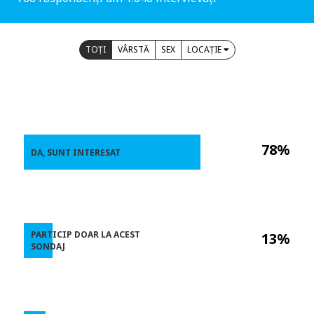
TOȚI
VÂRSTĂ
SEX
LOCAȚIE
78%
DA, SUNT INTERESAT
PARTICIP DOAR LA ACEST
13%
SONDAJ