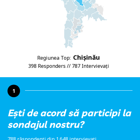
Chișinău
Regiunea Top:
398 Responders // 787 Intervievați
1
Ești de acord să participi la
sondajul nostru?
788 răspondenți din 1.648 intervievați