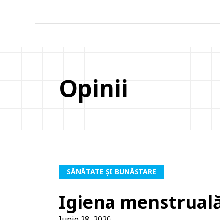
Opinii
SĂNĂTATE ȘI BUNĂSTARE
Igiena menstrual
Iunie 28, 2020