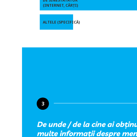
DE SINESTĂTĂTOR
(INTERNET, CĂRȚI)
ALTELE (SPECIFICĂ)
3
De unde / de la cine ai obțin
multe informații despre men