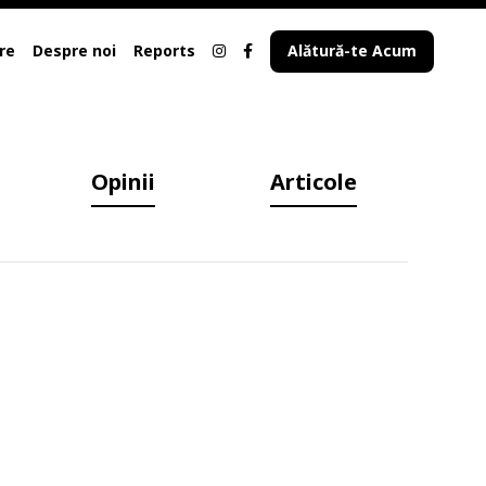
re
Despre noi
Reports
Alătură-te Acum
Opinii
Articole