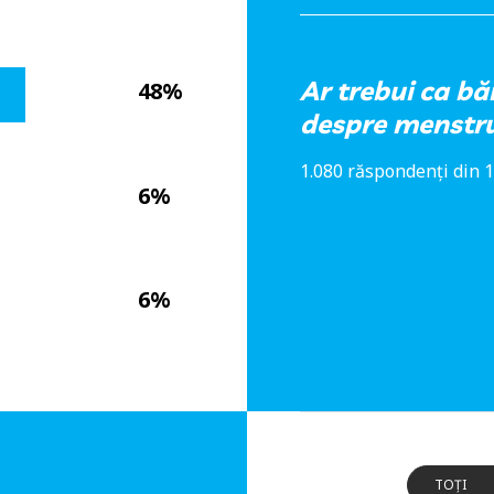
Ar trebui ca bă
48%
despre menstru
1.080 răspondenți din 1
6%
6%
TOȚI