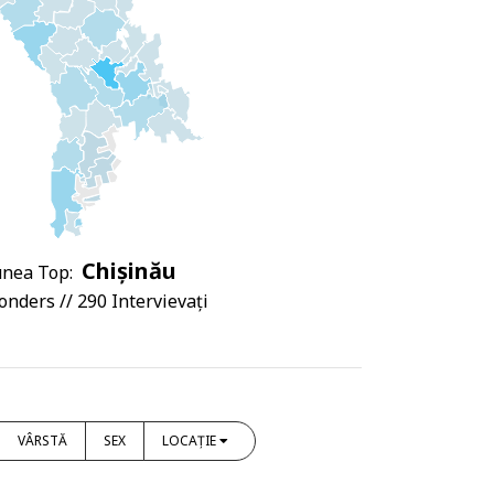
Chișinău
nea Top:
nders // 290 Intervievați
VÂRSTĂ
SEX
LOCAȚIE