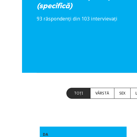
(specifică)
93 răspondenți din 103 intervievați
TOȚI
VÂRSTĂ
SEX
DA