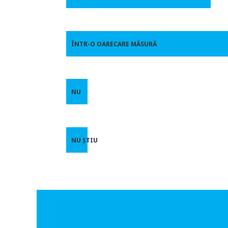
ÎNTR-O OARECARE MĂSURĂ
NU
NU ȘTIU