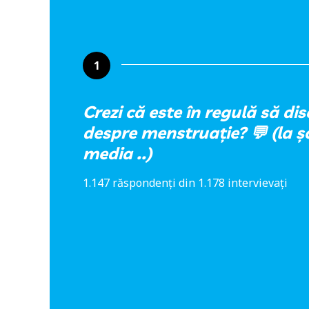
1
Crezi că este în regulă să d
despre menstruație? 💬 (la ș
media ..)
1.147 răspondenți din 1.178 intervievați