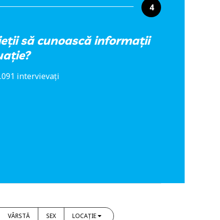
4
ieții să cunoască informații
ație?
.091 intervievați
VÂRSTĂ
SEX
LOCAȚIE