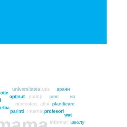
universitatea
иди
врачи
otie
opținut
parinți
peer
из
i
ginecolog
aflat
planificare
artea
parinti
internet
profesori
wat
mama
informat
школу