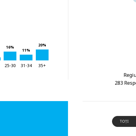
20%
16%
11%
25-30
31-34
35+
Regiu
283 Respo
TOȚI