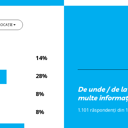
LOCAȚIE
14%
28%
De unde / de la
8%
multe informaț
1.101 răspondenți din 1
8%