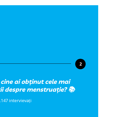
2
 cine ai obținut cele mai
ii despre menstruație? 📚
.147 intervievați