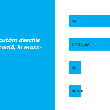
DA
iscutăm deschis
PARȚIAL DA
coală, în mass-
NU
NU ȘTIU