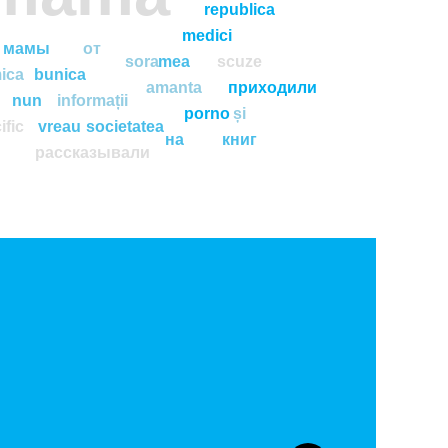
republica
medici
мамы
от
sora
mea
scuze
ica
bunica
amanta
приходили
nun
informații
porno
și
ific
vreau
societatea
на
книг
рассказывали