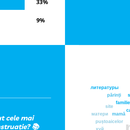
33%
9%
литературы
părinți
s
familie
site
c
матери
mamă
ut cele mai
puștoaicelor
struație? 📚
хуй