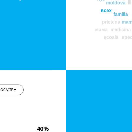
moldova
всех
familia
prietena
mam
мама
medicina
școala
spec
LOCAȚIE
40%