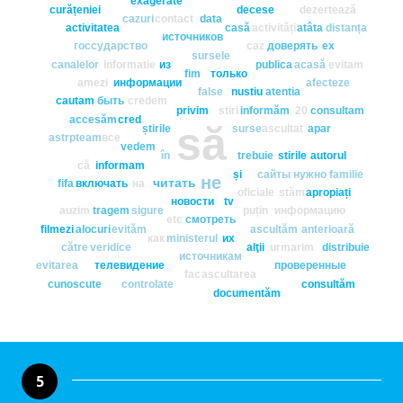
exagerate
curățeniei
decese
dezertează
cazuri
contact
data
activitatea
casă
activități
atâta
distanța
источников
госсударство
caz
доверять
ex
sursele
canalelor
informatie
из
publica
acasă
evitam
fim
только
amezi
информации
afecteze
false
nustiu
atentia
cautam
быть
credem
privim
stiri
informăm
20
consultam
accesăm
cred
să
știrile
surse
ascultat
apar
astrpteam
все
vedem
în
trebuie
stirile
autorul
că
informam
și
сайты
нужно
familie
не
читать
fifa
включать
на
oficiale
stăm
apropiați
новости
tv
auzim
tragem
sigure
puțin
информацию
etc
смотреть
filmezi
alocuri
evităm
ascultăm
anterioară
как
ministerul
их
către
veridice
alţii
urmarim
distribuie
источникам
evitarea
телевидение
проверенные
fac
ascultarea
cunoscute
controlate
consultăm
documentăm
5