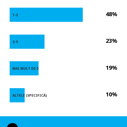
48%
1-2
23%
3-5
19%
MAI MULT DE 5
10%
ALTELE (SPECIFICĂ)