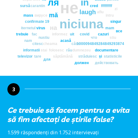
ля
în
не
sursă
carantin
cred
fffffffff
zi
laugh
aflu
mă
mass
вирусе
intru
niciuna
confirmate
19
singur
на
iternetul
virus
mam
все
trebuie
fac
informez
uit
covid
cazuri
nustiu
что
stiu
nam
acasă
citesc
cheama
câte
1000094849284849293874
informatii
stai
folosesc
rău
dumnezeu
documentare
televizor
tare
săptămână
străduiesc
și
statisticile
для
должен
действовать
3
Ce trebuie să facem pentru a evita
să fim afectați de știrile false?
1.599 răspondenți din 1.752 intervievați