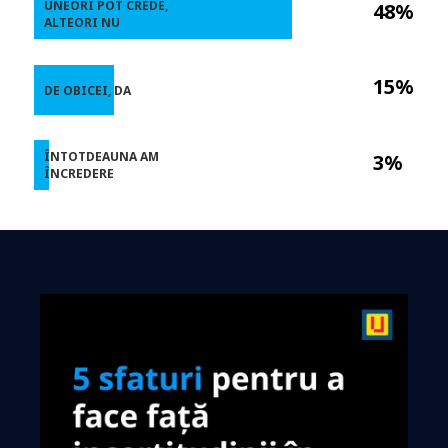
UNEORI POT CREDE,
48%
ALTEORI NU
15%
DE OBICEI, DA
ÎNTOTDEAUNA AM
3%
ÎNCREDERE