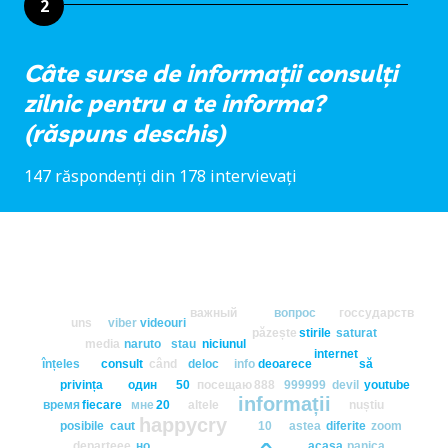
2
Câte surse de informații consulți
zilnic pentru a te informa?
(răspuns deschis)
147 răspondenți din 178 intervievați
важный
вопрос
госсударств
uns
viber
videouri
păzește
stirile
saturat
media
naruto
stau
niciunul
internet
înțeles
consult
când
deloc
info
deoarece
să
privința
один
50
посещаю
888
999999
devil
youtube
informații
время
fiecare
мне
20
altele
nuștiu
happycry
posibile
caut
10
astea
diferite
zoom
departeee
но
acasa
panica