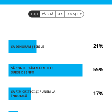
TOȚI
VÂRSTĂ
SEX
LOCAȚIE
21%
SĂ IGNORĂM ȘTIRILE
SĂ CONSULTĂM MAI MULTE
55%
SURSE DE INFO
SĂ FIM CRITICI ȘI PUNEM LA
17%
ÎNDOIALĂ