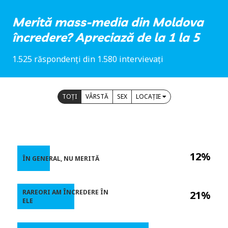
Merită mass-media din Moldova
încredere? Apreciază de la 1 la 5
1.525 răspondenți din 1.580 intervievați
TOȚI
VÂRSTĂ
SEX
LOCAȚIE
12%
ÎN GENERAL, NU MERITĂ
RAREORI AM ÎNCREDERE ÎN
21%
ELE