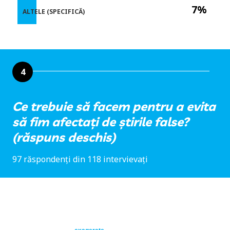
7%
ALTELE (SPECIFICĂ)
4
Ce trebuie să facem pentru a evita
să fim afectați de știrile false?
(răspuns deschis)
97 răspondenți din 118 intervievați