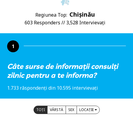
Chișinău
Regiunea Top:
603 Responders // 3,528 Intervievați
1
Câte surse de informații consulți
zilnic pentru a te informa?
1.733 răspondenți din 10.595 intervievați
TOȚI
VÂRSTĂ
SEX
LOCAȚIE